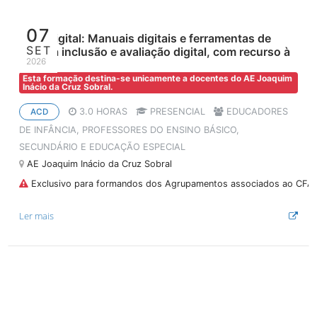
07
Aula Digital: Manuais digitais e ferramentas de
SET
apoio à inclusão e avaliação digital, com recurso à
2026
IA
Esta formação destina-se unicamente a docentes do AE Joaquim
Inácio da Cruz Sobral.
3.0 HORAS
PRESENCIAL
EDUCADORES
ACD
DE INFÂNCIA, PROFESSORES DO ENSINO BÁSICO,
SECUNDÁRIO E EDUCAÇÃO ESPECIAL
AE Joaquim Inácio da Cruz Sobral
Exclusivo para formandos dos Agrupamentos associados ao CFA
Ler mais