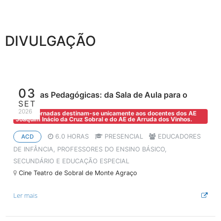
DIVULGAÇÃO
03
Jornadas Pedagógicas: da Sala de Aula para o
SET
Mundo
2026
Estas Jornadas destinam-se unicamente aos docentes dos AE
Joaquim Inácio da Cruz Sobral e do AE de Arruda dos Vinhos.
6.0 HORAS
PRESENCIAL
EDUCADORES
ACD
DE INFÂNCIA, PROFESSORES DO ENSINO BÁSICO,
SECUNDÁRIO E EDUCAÇÃO ESPECIAL
Cine Teatro de Sobral de Monte Agraço
Ler mais